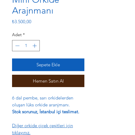
Arajnmanı
Fiyat
₺3.500,00
Adet
*
Sepete Ekle
Hemen Satın Al
6 dal pembe, sarı orkidelerden
oluşan lüks orkide aranjmanı.
Stok sorunuz, İstanbul içi teslimat.
Diğer orkide çiçek çeşitleri için
tıklayınız.