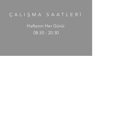
ÇALIŞMA SAATLERİ
Haftanın Her Günü:
08:30 - 20:30
YARDIM
Teslimat & İade
Gizlilik Politikası
Sık Sorulan Sorular
KAYIT