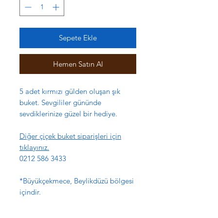
Sepete Ekle
Hemen Satın Al
5 adet kırmızı gülden oluşan şık
buket. Sevgililer gününde
sevdiklerinize güzel bir hediye.
Diğer çiçek buket siparişleri için
tıklayınız.
0212 586 3433
*Büyükçekmece, Beylikdüzü bölgesi
içindir.