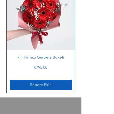
7'li Kırmızı Gerbera Buketi
Fiyat
₺795,00
Sepete Ekle