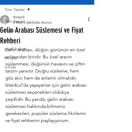
Tüm Yazılar
rbrasit2
Tüm Yazılar
8 May
3 dakikada okunur
Gelin Arabası Süslemesi ve Fiyat
düğün
Rehberi
gelin
çiçek bakımı
Gelin arabası, düğün gününün en özel 
anlarından biridir. Bu özel aracın 
burçlar
süslenmesi, düğünün havasını ve çiftin 
orkide
tarzını yansıtır. Doğru süsleme, hem 
göz alıcı hem de anlamlı olmalıdır. 
İstanbul’da yaşayanlar için gelin arabası 
süslemesi seçenekleri oldukça 
çeşitlidir. Bu yazıda, gelin arabası 
süslemesi hakkında bilmeniz 
gerekenleri, popüler süsleme fikirlerini 
ve fiyat rehberini paylaşıyorum.